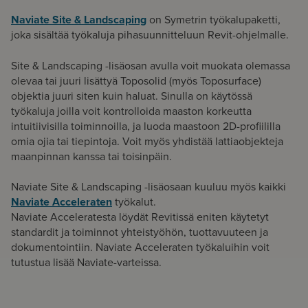
Naviate Site & Landscaping
on Symetrin työkalupaketti,
joka sisältää työkaluja pihasuunnitteluun Revit-ohjelmalle.
Site & Landscaping -lisäosan avulla voit muokata olemassa
olevaa tai juuri lisättyä Toposolid (myös Toposurface)
objektia juuri siten kuin haluat. Sinulla on käytössä
työkaluja joilla voit kontrolloida maaston korkeutta
intuitiivisilla toiminnoilla, ja luoda maastoon 2D-profiililla
omia ojia tai tiepintoja. Voit myös yhdistää lattiaobjekteja
maanpinnan kanssa tai toisinpäin.
Naviate Site & Landscaping -lisäosaan kuuluu myös kaikki
Naviate Acceleraten
työkalut.
Naviate Acceleratesta löydät Revitissä eniten käytetyt
standardit ja toiminnot yhteistyöhön, tuottavuuteen ja
dokumentointiin. Naviate Acceleraten työkaluihin voit
tutustua lisää Naviate-varteissa.