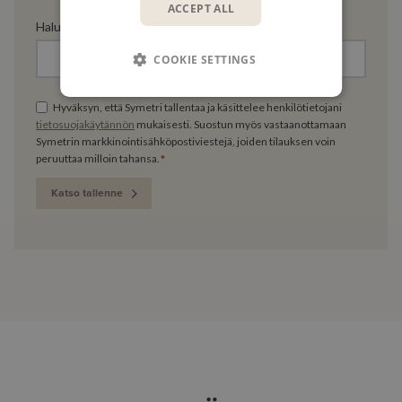
ACCEPT ALL
Haluatko jättää kysymyksiä webinaariin jo etukäteen?
COOKIE SETTINGS
Hyväksyn, että Symetri tallentaa ja käsittelee henkilötietojani
tietosuojakäytännön
mukaisesti. Suostun myös vastaanottamaan
Symetrin markkinointisähköpostiviestejä, joiden tilauksen voin
*
peruuttaa milloin tahansa.