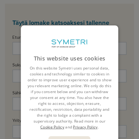
Täytä lomake katsoaksesi tallenne
Etunimi
*
This website uses cookies
Sukunimi
*
On this website Symetri uses personal data,
cookies and technology similar to cookies in
order to improve user experience and to show
you relevant marketing online. We only do this
if you consent below and you can withdraw
Sähköposti
*
your consent at any time. You also have the
right to access, objection, erasure,
rectification, restriction, data portability and
the right to lodge a complaint with a
Yrityksen nimi
*
supervisory authority. Read more in our
Cookie Policy
and
Privacy Policy
.