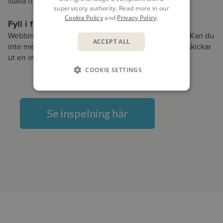
ställa frågor.
supervisory authority. Read more in our
Cookie Policy
and
Privacy Policy
.
Fyll i formuläret för att anmäla dig!
Webbinaret är kostnadsfritt och varar i cirka 1 timme. Kan du
ACCEPT ALL
inte medverka live detta datum? Anmäl dig ändå, vi skickar
ut en inspelning av webbinariet efteråt.
COOKIE SETTINGS
Se inspelning här