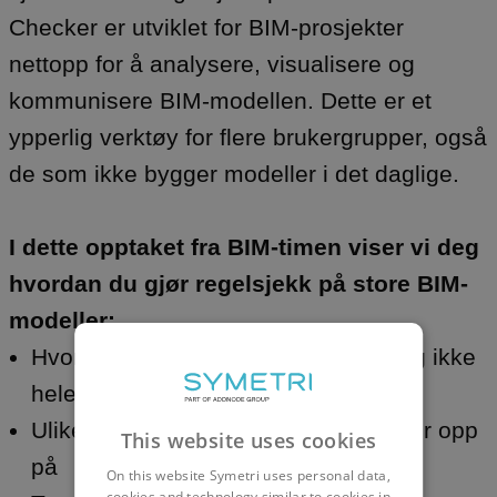
Checker er utviklet for BIM-prosjekter
nettopp for å analysere, visualisere og
kommunisere BIM-modellen. Dette er et
ypperlig verktøy for flere brukergrupper, også
de som ikke bygger modeller i det daglige.
I dette opptaket fra BIM-timen viser vi deg
hvordan du gjør regelsjekk på store BIM-
modeller:
Hvordan sjekke deler av modellen og ikke
hele ved hjelp av "Selection Basket"
Ulike måter du kan se feil som dukker opp
This website uses cookies
på
On this website Symetri uses personal data,
cookies and technology similar to cookies in