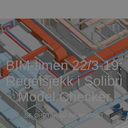
BIM-timen 22/3-19:
Regelsjekk i Solibri
Model Checker
SE OPPTAK AV WEBINARET