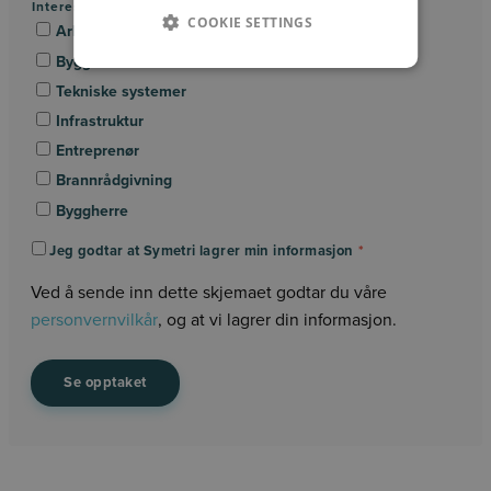
Interesseområde/Fagområde:
*
COOKIE SETTINGS
Arkitektur
Byggeteknikk
Tekniske systemer
Infrastruktur
Entreprenør
Brannrådgivning
Byggherre
Jeg godtar at Symetri lagrer min informasjon
*
Ved å sende inn dette skjemaet godtar du våre
personvernvilkår
, og at vi lagrer din informasjon.