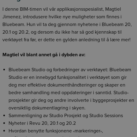
I denne BIM-timen vil vår applikasjonsspesialist, Magtiel
Jimenez, introdusere hvilke nye muligheter som finnes i
Bluebeam. Hun vil ta deg gjennom nyhetene i Bluebeam 20,
20.1 og 20.2, og dersom du ikke har så god kjennskap til
verktøyet fra før, er dette en gylden anledning til å lære mer!
Magtiel vil blant annet gå i dybden av:
Bluebeam Studio og forbedringer av verktøyet: Bluebeam
Studio er en innebygd funksjonalitet i verktøyet som gir
deg mer effektive dokumenthåndteringer og skaper en
bedre samhandling med oppdateringer i sanntid. Studio-
prosjekter gir deg og andre involverte i byggeprosjekter en
oversiktlig dokumentlagring i skyen.
Sammenligning av Studio Prosjekt og Studio Sessions
Nyheter i Revu 20, 20.1 og 20.2
Hvordan benytte funksjonene
markeringer
,
«
»