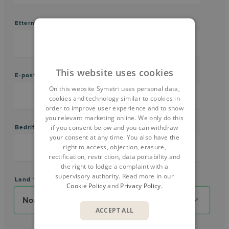
Etternavn
*
This website uses cookies
E-postadresse (arbeid)
*
On this website Symetri uses personal data,
cookies and technology similar to cookies in
order to improve user experience and to show
you relevant marketing online. We only do this
if you consent below and you can withdraw
Bedriftsnavn
*
your consent at any time. You also have the
right to access, objection, erasure,
rectification, restriction, data portability and
the right to lodge a complaint with a
supervisory authority. Read more in our
Land
*
Cookie Policy
and
Privacy Policy
.
ACCEPT ALL