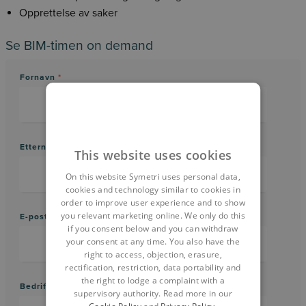
Opprettelse av saker
Se BIM-timen on demand
Fornavn
*
Etternavn
*
This website uses cookies
On this website Symetri uses personal data,
cookies and technology similar to cookies in
order to improve user experience and to show
you relevant marketing online. We only do this
E-postadresse (arbeid)
*
if you consent below and you can withdraw
your consent at any time. You also have the
right to access, objection, erasure,
rectification, restriction, data portability and
the right to lodge a complaint with a
Bedriftsnavn
*
supervisory authority. Read more in our