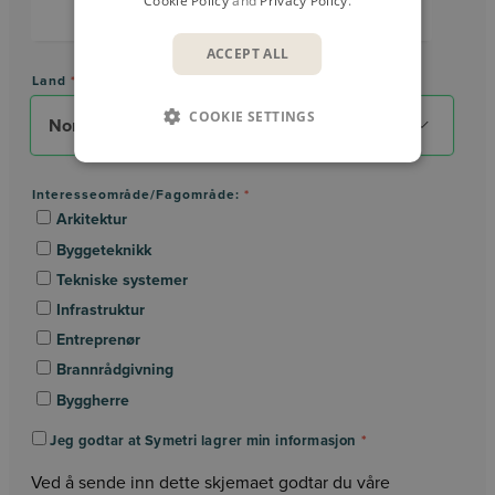
Cookie Policy
and
Privacy Policy
.
ACCEPT ALL
Land
*
COOKIE SETTINGS
Interesseområde/Fagområde:
*
Arkitektur
Byggeteknikk
Tekniske systemer
Infrastruktur
Entreprenør
Brannrådgivning
Byggherre
Jeg godtar at Symetri lagrer min informasjon
*
Ved å sende inn dette skjemaet godtar du våre