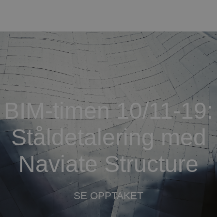
BIM-timen 10/11-19:
Ståldetalering med
Naviate Structure
SE OPPTAKET