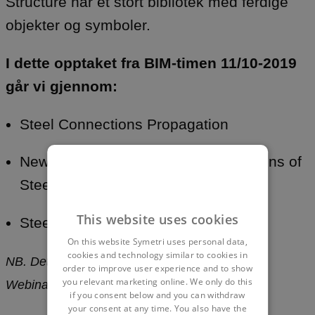
Structure har et stort bibliotek med ferdige
objekter og symboler.
I dette opptaket fra BIM-timen 11/10-2019
går vi gjennom:
Steel Connections Propagation
New Features for Tags and Dimensions of
Steel Elements
This website uses cookies
Steel Connections Grouping
On this website Symetri uses personal data,
cookies and technology similar to cookies in
NB. Dette er et opptak fra BIM-timen.
order to improve user experience and to show
you relevant marketing online. We only do this
Webinaret varer ca 30 minutter.
if you consent below and you can withdraw
your consent at any time. You also have the