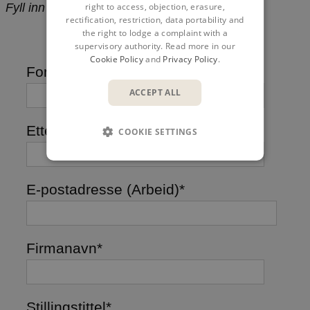
Fyll inn dine data for å få tilgang til opptaket:
right to access, objection, erasure,
rectification, restriction, data portability and
the right to lodge a complaint with a
supervisory authority. Read more in our
Cookie Policy
and
Privacy Policy
.
Fornavn
*
ACCEPT ALL
Etternavn
*
COOKIE SETTINGS
E-postadresse (Arbeid)
*
Firmanavn
*
Stillingstittel
*