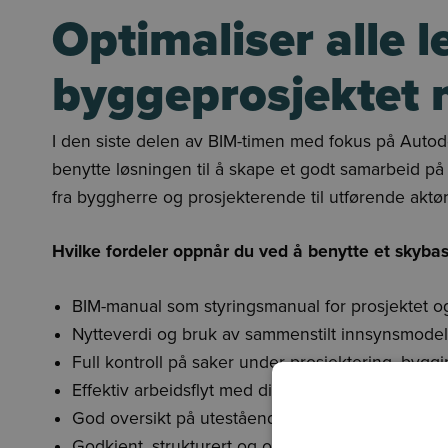
Optimaliser alle l
byggeprosjektet m
I den siste delen av BIM-timen med fokus på Autod
benytte løsningen til å skape et godt samarbeid på
fra byggherre og prosjekterende til utførende aktør
Hvilke fordeler oppnår du ved å benytte et
skybas
BIM-manual som styringsmanual for prosjektet og k
Nytteverdi og bruk av sammenstilt innsynsmodel
Full kontroll på saker under prosjektering, byg
Effektiv arbeidsflyt med digitale sjekklister dire
God oversikt på utestående saker ved overleveri
Godkjent, strukturert og oversiktlig innsamling