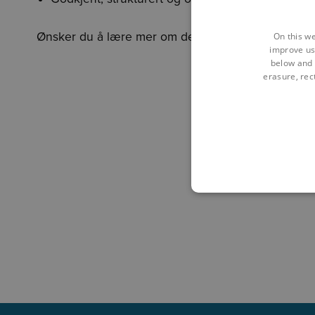
Ønsker du å lære mer om dette temaet? Da anbefal
On this we
improve us
below and 
erasure, rect