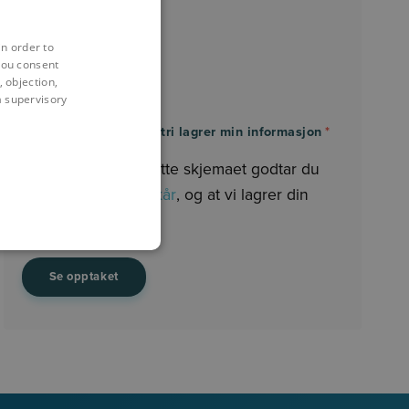
Infrastruktur
in order to
Entreprenør
you consent
Brannrådgivning
 objection,
 a supervisory
Byggherre
Jeg godtar at Symetri lagrer min informasjon
*
Ved å sende inn dette skjemaet godtar du
våre
personvernvilkår
, og at vi lagrer din
informasjon.