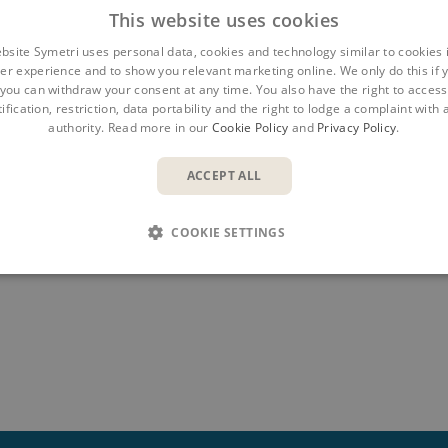
This website uses cookies
er vi deg å se opptaket fra denne BIM-timen!
bsite Symetri uses personal data, cookies and technology similar to cookies 
er experience and to show you relevant marketing online. We only do this if 
you can withdraw your consent at any time. You also have the right to access,
ification, restriction, data portability and the right to lodge a complaint with
authority. Read more in our
Cookie Policy
and
Privacy Policy
.
ACCEPT ALL
COOKIE SETTINGS