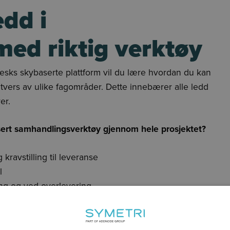
edd i
ed riktig verktøy
esks skybaserte plattform vil du lære hvordan du kan
 tvers av ulike fagområder. Dette innebærer alle ledd
er.
ert samhandlingsverktøy gjennom
hele prosjektet?
ravstilling til leveranse
l
ging og ved overlevering
kte på byggeplass
ng til byggherre
 av FDV-dokumentasjon