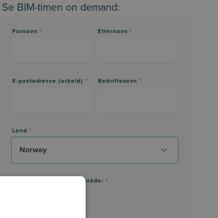
Se BIM-timen on demand:
Fornavn
*
Etternavn
*
E-postadresse (arbeid)
*
Bedriftsnavn
*
Land
*
Interesseområde/Fagområde:
*
Arkitektur
Byggeteknikk
Tekniske systemer