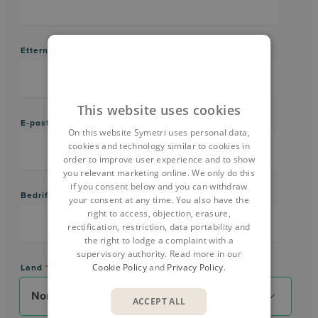
Etternavn
*
This website uses cookies
E-postadresse (arbeid)
*
On this website Symetri uses personal data,
cookies and technology similar to cookies in
order to improve user experience and to show
you relevant marketing online. We only do this
if you consent below and you can withdraw
Bedriftsnavn
*
your consent at any time. You also have the
right to access, objection, erasure,
rectification, restriction, data portability and
the right to lodge a complaint with a
supervisory authority. Read more in our
Cookie Policy
and
Privacy Policy
.
Land
*
ACCEPT ALL