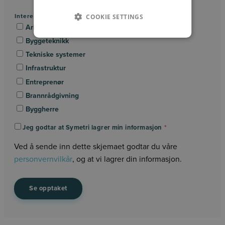
COOKIE SETTINGS
Interesseområde/Fagområde:
*
Arkitektur
Byggeteknikk
Tekniske systemer
Infrastruktur
Entreprenør
Brannrådgivning
Byggherre
Jeg godtar at Symetri lagrer min informasjon
*
Ved å sende inn dette skjemaet godtar du våre
personvernvilkår
, og at vi lagrer din informasjon.