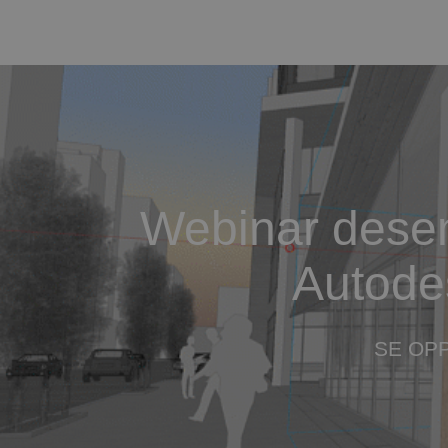
Webinar desem
Autode
SE OP