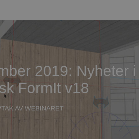
ber 2019: Nyheter i
sk FormIt v18
PTAK AV WEBINARET