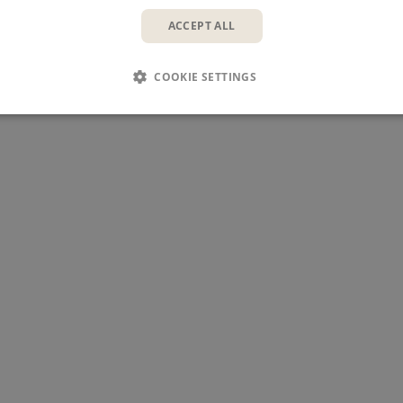
ACCEPT ALL
s av Thorbjörn Hoverberg på svensk.
COOKIE SETTINGS
tak av webinaret: