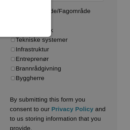
Interesseområde/Fagområde
Arkitektur
Byggeteknikk
Tekniske systemer
Infrastruktur
Entreprenør
Brannrådgivning
Byggherre
By submitting this form you
consent to our
Privacy Policy
and
to us storing information that you
provide.