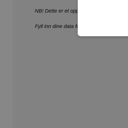
NB! Dette er et opptak. Webinaret holde
Fyll inn dine data for å få tilgang til opp