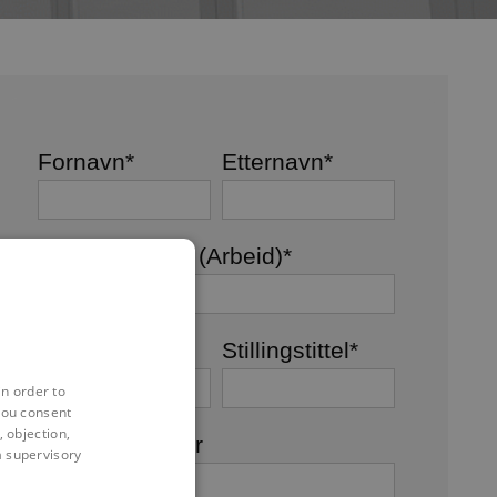
Fornavn
*
Etternavn
*
E-postadresse (Arbeid)
*
Firmanavn
*
Stillingstittel
*
in order to
you consent
 objection,
Telefonnummer
 a supervisory